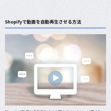
Shopifyで動画を自動再生させる方法