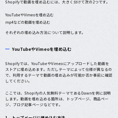
Shopifyで動画を埋め込むには、大きく分けて次の2つです。
YouTubeやVimeoを埋め込む
mp4などの動画を埋め込む
それぞれの埋め込み方法について説明します。
YouTubeやVimeoを埋め込む
Shopifyでは、YouTubeやVimeoにアップロードした動画を
ストアに埋め込めます。ただしテーマによって仕様が異なるの
で、利用するテーマで動画の埋め込みが可能か否か事前に確認
してください。
ここでは、Shopifyの人気無料テーマであるDawnを例に説明
します。動画を埋め込める箇所は、トップページ、商品ペー
ジ、ブログ記事ページなどです。
1．トップページに埋め込む方法