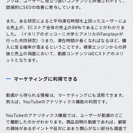
ンツは、ユーザーに役立つ良いコンテンツと評価されやすく、
間接的にSEOの改善に寄与しています。
また、ある研究によると平均滞在時間を上回ったユーザーによ
る売上が、ECストア全体の売上の86%であることがわかりま
した。（
イタリアのボッコーニ大学とアメリカのFanplayrが
行った共同研究
）つまり、滞在時間が長くなればなるほど、購
入に至る確率が高まるということです。検索エンジンからの評
価と売上の両面において、動画コンテンツはECストアのメリ
ットとなります。
マーケティングに利用できる
動画から得られる情報は、マーケティングにも活用できます。
例えば、YouTubeのアナリティクス機能の利用です。
YouTubeのアナリティクス機能では、ユーザーが動画のどこ
で離脱したのかがわかります。商品説明の動画であれば、顧客
の興味があるポイントや反対にあまり関心がない部分も調査で