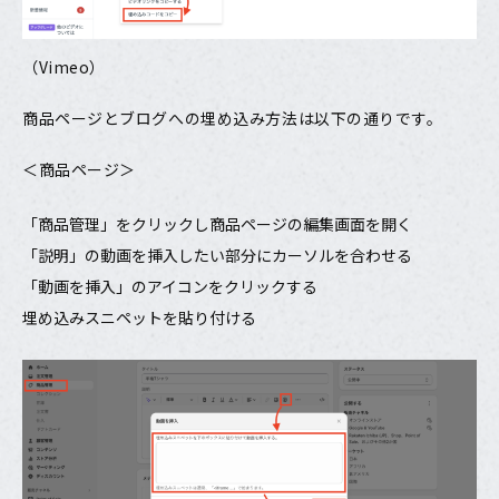
（Vimeo）
商品ページとブログへの埋め込み方法は以下の通りです。
＜商品ページ＞
「商品管理」をクリックし商品ページの編集画面を開く
「説明」の動画を挿入したい部分にカーソルを合わせる
「動画を挿入」のアイコンをクリックする
埋め込みスニペットを貼り付ける