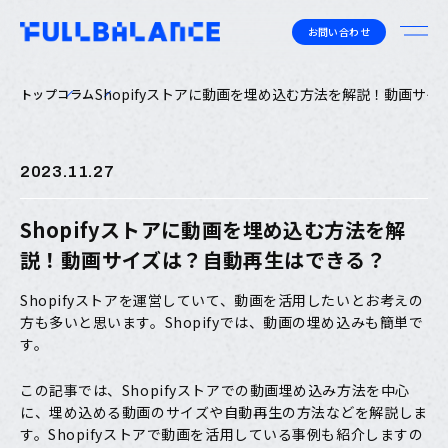
お問い合わせ
Shopifyストアに動画を埋め込む方法を解説！動画サ
トップ
コラム
2023.11.27
Shopifyストアに動画を埋め込む方法を解
説！動画サイズは？自動再生はできる？
Shopifyストアを運営していて、動画を活用したいとお考えの
方も多いと思います。Shopifyでは、動画の埋め込みも簡単で
す。
この記事では、Shopifyストアでの動画埋め込み方法を中心
に、埋め込める動画のサイズや自動再生の方法などを解説しま
す。Shopifyストアで動画を活用している事例も紹介しますの