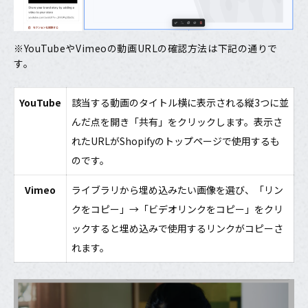
※YouTubeやVimeoの動画URLの確認方法は下記の通りで
す。
YouTube
該当する動画のタイトル横に表示される縦3つに並
んだ点を開き「共有」をクリックします。表示さ
れたURLがShopifyのトップページで使用するも
のです。
Vimeo
ライブラリから埋め込みたい画像を選び、「リン
クをコピー」→「ビデオリンクをコピー」をクリ
ックすると埋め込みで使用するリンクがコピーさ
れます。