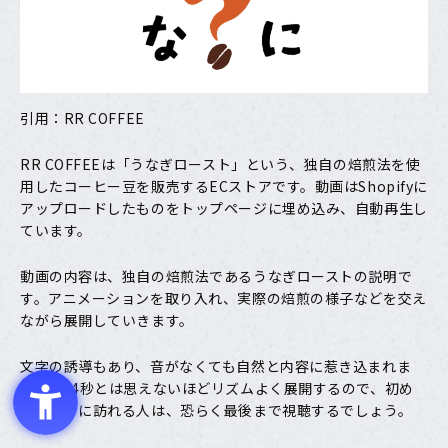
引用：
RR COFFEE
RR COFFEEは「うなぎロースト」という、独自の焙煎法を使
用したコーヒー豆を販売するECストアです。動画はShopifyに
アップロードしたものをトップページに埋め込み、自動再生し
ています。
動画の内容は、独自の焙煎法であるうなぎローストの説明で
す。アニメーションを取り入れ、実際の焙煎の様子などを交え
ながら展開していきます。
文字の誘導もあり、音がなくても自然と内容に惹き込まれま
す。1分4秒とは思えないほどリズムよく展開するので、初め
てストアに訪れる人は、恐らく最後まで視聴するでしょう。