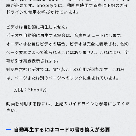
慮が必要です。Shopifyでは、動画を使用する際に下記のガイ
ドラインの使用を呼びかけています。
ビデオは自動的に再生しません。
ビデオを自動的に再生する場合は、音声をミュートにします。
オーディオを含むビデオの場合、ビデオは完全に表示され、他の
ページ要素によって遮られることはありません。これにより、字
幕が引き続き表示されます。
対話を含むビデオでは、文字起こしの利用が可能です。これら
は、ページまたは別のページへのリンクに含まれています。
（引用：
Shopify
）
動画を利用する際には、上記のガイドラインも参考にしてくだ
さい。
自動再生するにはコードの書き換えが必要