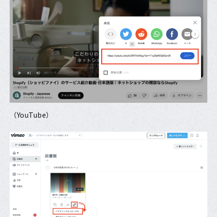
（YouTube）