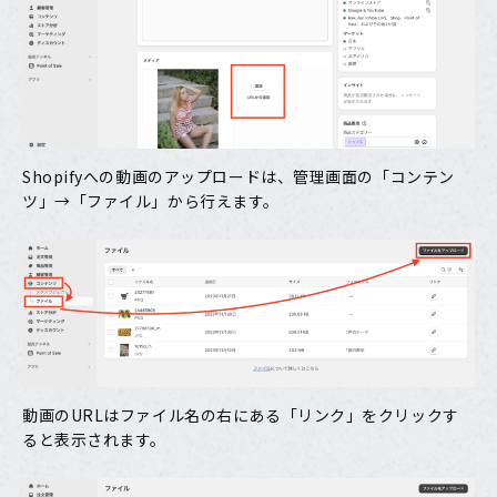
Shopifyへの動画のアップロードは、管理画面の「コンテン
ツ」→「ファイル」から行えます。
動画のURLはファイル名の右にある「リンク」をクリックす
ると表示されます。