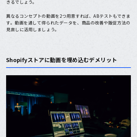
きるでしょう。
異なるコンセプトの動画を2つ用意すれば、ABテストもできま
す。動画を通して得られたデータを、商品の改善や販促方法の
見直しに活用しましょう。
Shopifyストアに動画を埋め込むデメリット