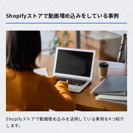
Shopifyストアで動画埋め込みをしている事例
Shopifyストアで動画埋め込みを活用している事例を4つ紹介
します。