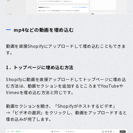
mp4などの動画を埋め込む
動画を直接Shopifyにアップロードして埋め込むこともできま
す。
1．トップページに埋め込む方法
Shopifyに動画を直接アップロードしてトップページに埋め込
む方法は、動画セクションを追加するところまでYouTubeや
Vimeoを埋め込む方法と同じです。
動画セクションを開き、「Shopifyがホストするビデオ」
→「ビデオの選択」をクリックし、動画をアップロードすると
埋め込みが完了します。