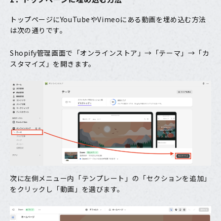
トップページにYouTubeやVimeoにある動画を埋め込む方法
は次の通りです。
Shopify管理画面で「オンラインストア」→「テーマ」→「カ
スタマイズ」を開きます。
次に左側メニュー内「テンプレート」の「セクションを追加」
をクリックし「動画」を選びます。