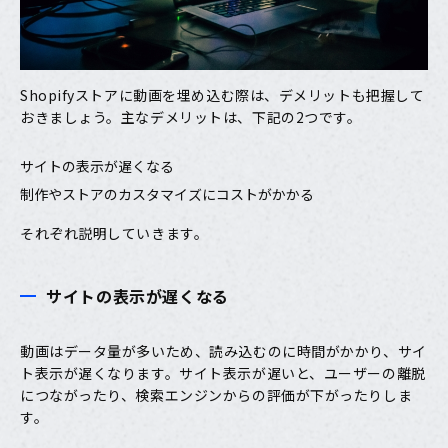
Shopifyストアに動画を埋め込む際は、デメリットも把握して
おきましょう。主なデメリットは、下記の2つです。
サイトの表示が遅くなる
制作やストアのカスタマイズにコストがかかる
それぞれ説明していきます。
サイトの表示が遅くなる
動画はデータ量が多いため、読み込むのに時間がかかり、サイ
ト表示が遅くなります。サイト表示が遅いと、ユーザーの離脱
につながったり、検索エンジンからの評価が下がったりしま
す。