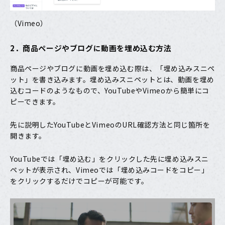
（Vimeo）
2．商品ページやブログに動画を埋め込む方法
商品ページやブログに動画を埋め込む際は、「埋め込みスニペ
ット」を書き込みます。埋め込みスニペットとは、動画を埋め
込むコードのようなもので、YouTubeやVimeoから簡単にコ
ピーできます。
先に説明したYouTubeとVimeoのURL確認方法と同じ箇所を
開きます。
YouTubeでは「埋め込む」をクリックした先に埋め込みスニ
ペットが表示され、Vimeoでは「埋め込みコードをコピー」
をクリックするだけでコピーが可能です。