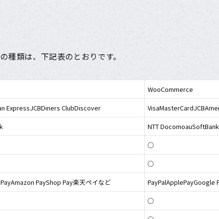
決済方法の種類は、下記表のとおりです。
WooCommerce
an ExpressJCBDiners ClubDiscover
VisaMasterCardJCBAme
k
NTT DocomoauSoftBan
○
○
le PayAmazon PayShop Pay楽天ペイなど
PayPalApplePayGoogl
○