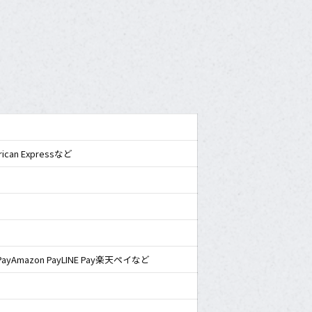
rican Expressなど
k
e PayAmazon PayLINE Pay楽天ペイなど