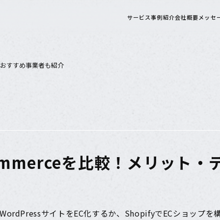
サービス
事例紹介
会社概要
メッセ
ト・おすすめ事業者も紹介
oCommerceを比較！メリッ
rdPressサイトをEC化するか、ShopifyでECショッ