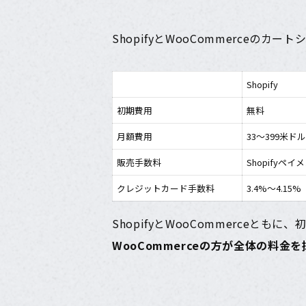
ShopifyとWooCommerceの
Shopify
初期費用
無料
月額費用
33〜399米ドル
販売手数料
Shopifyペ
クレジットカード手数料
3.4%〜4.15%
ShopifyとWooCommerceとも
WooCommerceの方が全体の料金