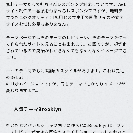
無料テーマだってもちろんレスポンシブ対応
しています。Web
サイト制作で一番頭を悩ませるレスポンシブですが、無料テー
マでもこのクオリティ！PC用とスマホ用で画像サイズや文字
サイズを悩む必要もありません。
テーマページではそのテーマのレビューや、そのテーマを使っ
て作られたサイトを見ることも出来ます。英語ですが、視覚化
されているので英語がわからなくてもなんとなくイメージでき
ます。
一つのテーマでも2,3種類のスタイルがあります。これは先程
のDebut
のLightバージョンですが、同じテーマでもかなりイメージが
変わりますよね。
人気テーマBrooklyn
もともとアパレルショップ向けに作られた
Brooklyn
は、ファ
ーストビューが大きな画像のスライドショーで、おしゃれさと