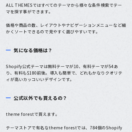
ALL THEMES
ではすべてのテーマから様々な条件検索でテー
マを探す事ができます。
価格や商品の数、レイアウトやナビゲーションメニューなど細
かくソートできるので見やすく選びやすいです。
気になる価格は？
Shopify公式テーマ
は
無料テーマが10、有料テーマが54
あ
り、有料も$180前後。導入も簡単で、どれもかなり
クオリテ
ィが高いカッコいいデザイン
です。
公式以外でも買えるの？
theme forest
で買えます。
テーマストアで有名なtheme forestでは、
784個のShopify